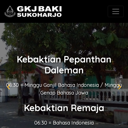
(0271) 625546
gkjbaki@gmail.com
Kebaktian Pepanthan
Kingkang
08:30 = Bahasa Jawa / Minggu terakhir Bahasa
Indonesia