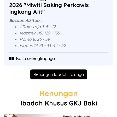
2026 "Miwiti Saking Perkawis
Ingkang Alit"
Bacaan Alkitab :
1 Raja-raja 3: 5 - 12
Mazmur 119: 129 - 136
Roma 8: 26 - 39
Matius 13: 31 - 33, 44 - 52
Baca selengkapnya
Renungan Ibadah Lainnya
Renungan
Ibadah Khusus GKJ Baki