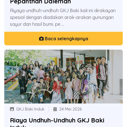
Pepanthan Daleman
Riyaya undhuh-undhuh GKJ Baki kali ini dirakayan
spesial dengan diadakan arak-arakan gunungan
sayur dan hasil bumi. pe ...
Baca selengkapnya
GKJ Baki Induk
24 Mei 2026
Riaya Undhuh-Undhuh GKJ Baki