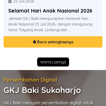
23 Juli 2026
19 Juli 2026
Selamat Hari Anak Nasional 2026
Donor Darah GKJ Baki
Jemaat GKJ Baki mengucapkan Selamat Hari
Ayo donor darah di gedung magdalena GKJ Baki,
Anak Nasional 23 Juli 2026, dengan mengusung
bekerjasama dengan PMI Indonesia. Donorkan
tema "Sayang Anak, Lindungi dan ...
Darah & selamatkan sesama ...
Baca selengkapnya
Baca selengkapnya
Warta Lainnya
Persembahan Digital
GKJ Baki Sukoharjo
GKJ Baki melayani persembahan digital untuk