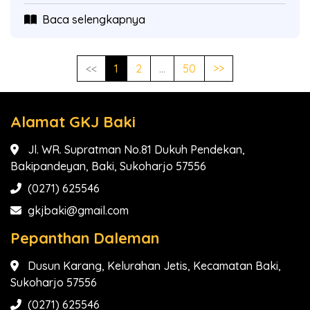
Baca selengkapnya
<<
1
2
...
50
>>
Alamat GKJ Baki
Jl. WR. Supratman No.81 Dukuh Pendekan,
Bakipandeyan, Baki, Sukoharjo 57556
(0271) 625546
gkjbaki@gmail.com
Pepanthan Daleman
Dusun Karang, Kelurahan Jetis, Kecamatan Baki,
Sukoharjo 57556
(0271) 625546