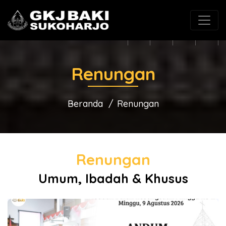
(0271) 625546
gkjbaki@gmail.com
Renungan
Beranda
Renungan
Renungan
Umum, Ibadah & Khusus