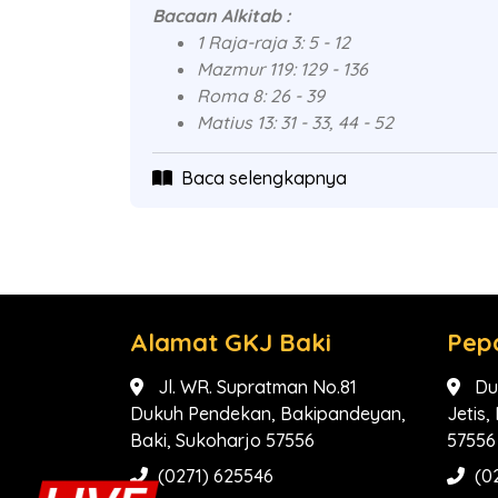
Bacaan Alkitab :
1 Raja-raja 3: 5 - 12
Mazmur 119: 129 - 136
Roma 8: 26 - 39
Matius 13: 31 - 33, 44 - 52
Baca selengkapnya
Alamat GKJ Baki
Pep
Jl. WR. Supratman No.81
Du
Dukuh Pendekan, Bakipandeyan,
Jetis
Baki, Sukoharjo 57556
57556
(0271) 625546
(0