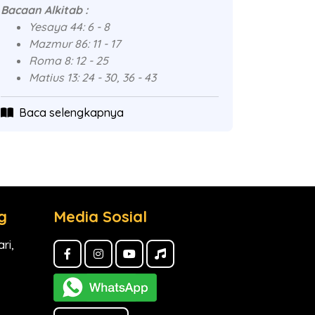
Bacaan Alkitab :
Yesaya 44: 6 - 8
Mazmur 86: 11 - 17
Roma 8: 12 - 25
Matius 13: 24 - 30, 36 - 43
Baca selengkapnya
g
Media Sosial
ri,