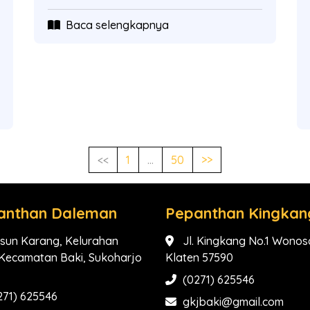
Baca selengkapnya
<<
1
...
50
>>
anthan Daleman
Pepanthan Kingkan
sun Karang, Kelurahan
Jl. Kingkang No.1 Wonosa
, Kecamatan Baki, Sukoharjo
Klaten 57590
(0271) 625546
271) 625546
gkjbaki@gmail.com