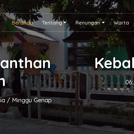
Beranda
Tentang
Renungan
Warta
panthan
Keba
n
06
sia / Minggu Genap