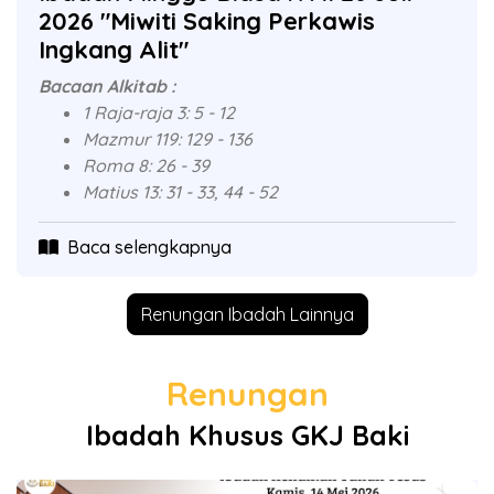
2026 "Miwiti Saking Perkawis
Ingkang Alit"
Bacaan Alkitab :
1 Raja-raja 3: 5 - 12
Mazmur 119: 129 - 136
Roma 8: 26 - 39
Matius 13: 31 - 33, 44 - 52
Baca selengkapnya
Renungan Ibadah Lainnya
Renungan
Ibadah Khusus GKJ Baki