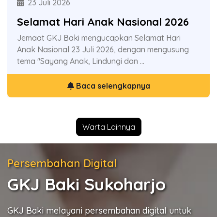
23 Juli 2026
19 Juli 2026
Selamat Hari Anak Nasional 2026
Donor Darah GKJ Baki
Jemaat GKJ Baki mengucapkan Selamat Hari
Ayo donor darah di gedung magdalena GKJ Baki,
Anak Nasional 23 Juli 2026, dengan mengusung
bekerjasama dengan PMI Indonesia. Donorkan
tema "Sayang Anak, Lindungi dan ...
Darah & selamatkan sesama ...
Baca selengkapnya
Baca selengkapnya
Warta Lainnya
Persembahan Digital
GKJ Baki Sukoharjo
GKJ Baki melayani persembahan digital untuk