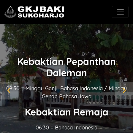
(0271) 625546
gkjbaki@gmail.com
Kebaktian Pepanthan
Daleman
Kebaktian Pepanthan
Kingkang
08:30 = Minggu Ganjil Bahasa Indonesia / Minggu
Genap Bahasa Jawa
08:30 = Bahasa Jawa / Minggu terakhir Bahasa
Kebaktian Remaja
Indonesia
06:30 = Bahasa Indonesia