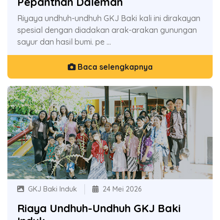
Pepanthan Daleman
Riyaya undhuh-undhuh GKJ Baki kali ini dirakayan
spesial dengan diadakan arak-arakan gunungan
sayur dan hasil bumi. pe ...
Baca selengkapnya
GKJ Baki Induk
24 Mei 2026
Riaya Undhuh-Undhuh GKJ Baki