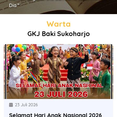
Dia.”
Warta
GKJ Baki Sukoharjo
23 Juli 2026
19 Juli 2026
Selamat Hari Anak Nasional 2026
Donor Darah GKJ Baki