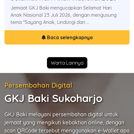
Jemaat GKJ Baki mengucapkan Selamat Hari
Ayo donor darah di gedung magdalena GKJ Baki,
Anak Nasional 23 Juli 2026, dengan mengusung
bekerjasama dengan PMI Indonesia. Donorkan
tema "Sayang Anak, Lindungi dan ...
Darah & selamatkan sesama ...
Baca selengkapnya
Baca selengkapnya
Warta Lainnya
Persembahan Digital
GKJ Baki Sukoharjo
GKJ Baki melayani persembahan digital untuk
jemaat yang mengikuti kebaktian online, dengan
scan QRCode tersebut menggunakan e-Wallet apa