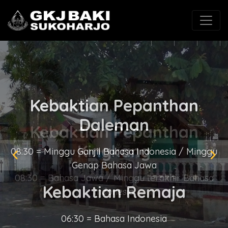
(0271) 625546
gkjbaki@gmail.com
Kebaktian Pepanthan
Kingkang
08:30 = Bahasa Jawa / Minggu terakhir Bahasa
Indonesia