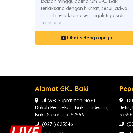
Ibadah minggu palmarum GKJ Baki
terlaksana dengan hikmat, sesui jadwal
ibadah terlaksana sebanyak tiga kali.
Terkhusus ...
Lihat selengkapnya
Alamat GKJ Baki
Pep
Jl. WR. Supratman No.81
Du
Dukuh Pendekan, Bakipandeyan,
Jetis
Baki, Sukoharjo 57556
57556
(0271) 625546
(0