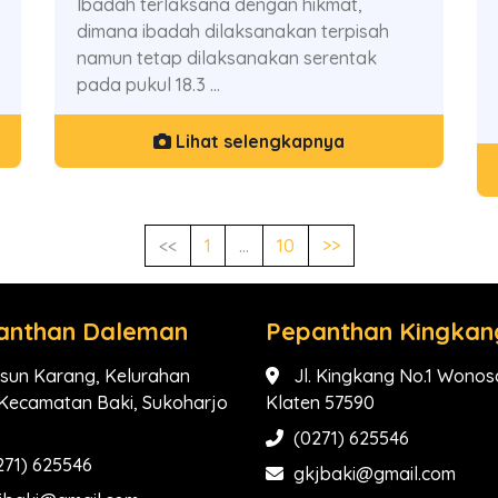
Ibadah terlaksana dengan hikmat,
dimana ibadah dilaksanakan terpisah
namun tetap dilaksanakan serentak
pada pukul 18.3 ...
Lihat selengkapnya
<<
1
...
10
>>
anthan Daleman
Pepanthan Kingkan
sun Karang, Kelurahan
Jl. Kingkang No.1 Wonosa
, Kecamatan Baki, Sukoharjo
Klaten 57590
(0271) 625546
271) 625546
gkjbaki@gmail.com