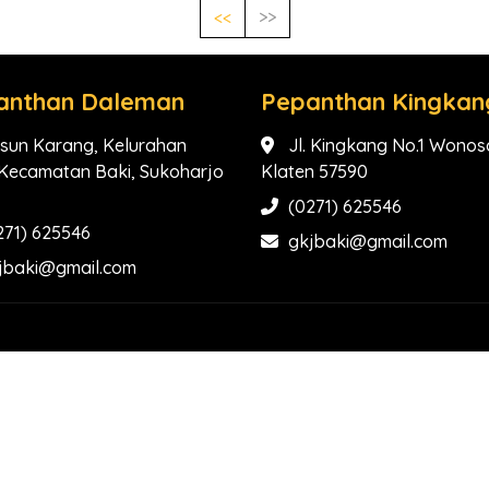
<<
>>
anthan Daleman
Pepanthan Kingkan
sun Karang, Kelurahan
Jl. Kingkang No.1 Wonosa
, Kecamatan Baki, Sukoharjo
Klaten 57590
(0271) 625546
271) 625546
gkjbaki@gmail.com
jbaki@gmail.com