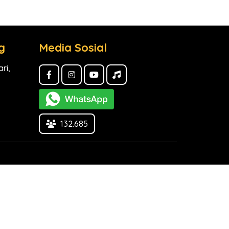
g
Media Sosial
ri,
132.685