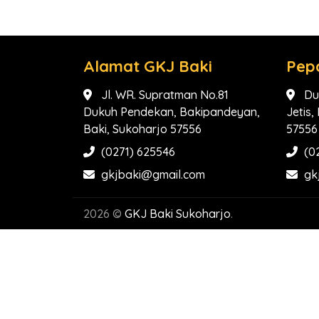
Alamat GKJ Baki
Pep
Jl. WR. Supratman No.81
Du
Dukuh Pendekan, Bakipandeyan,
Jetis
Baki, Sukoharjo 57556
57556
(0271) 625546
(0
gkjbaki@gmail.com
gk
2026 ©
GKJ Baki Sukoharjo
.