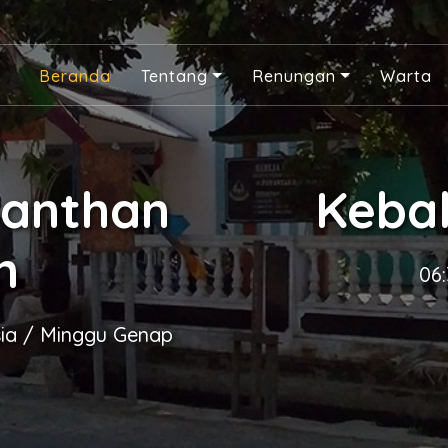
Beranda
Tentang
Renungan
Warta
panthan
Keba
n
06
sia / Minggu Genap