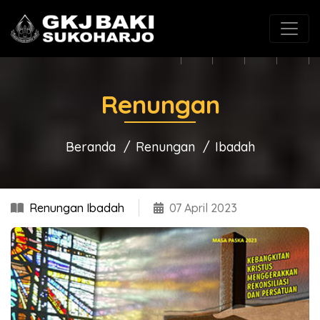
(0271) 625546
gkjbaki@gmail.com
Renungan
Beranda
Renungan
Ibadah
Renungan Ibadah
07 April 2023