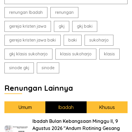
renungan Ibadah
renungan
gereja kristen jawa
gkj
gkj baki
gereja kristen jawa baki
baki
sukoharjo
gkj klasis sukoharjo
klasis sukoharjo
klasis
sinode gkj
sinode
Renungan Lainnya
Umum
Ibadah
Khusus
Ibadah Bulan Kebangsaan Minggu II, 9
Agustus 2026 "Andum Rotining Gesang