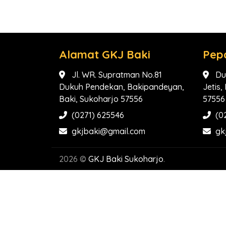
Alamat GKJ Baki
Pep
Jl. WR. Supratman No.81
Du
Dukuh Pendekan, Bakipandeyan,
Jetis
Baki, Sukoharjo 57556
57556
(0271) 625546
(0
gkjbaki@gmail.com
gk
2026 ©
GKJ Baki Sukoharjo
.