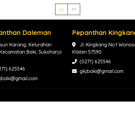
<<
>>
anthan Daleman
Pepanthan Kingkan
sun Karang, Kelurahan
Jl. Kingkang No.1 Wonosa
, Kecamatan Baki, Sukoharjo
Klaten 57590
(0271) 625546
271) 625546
gkjbaki@gmail.com
jbaki@gmail.com