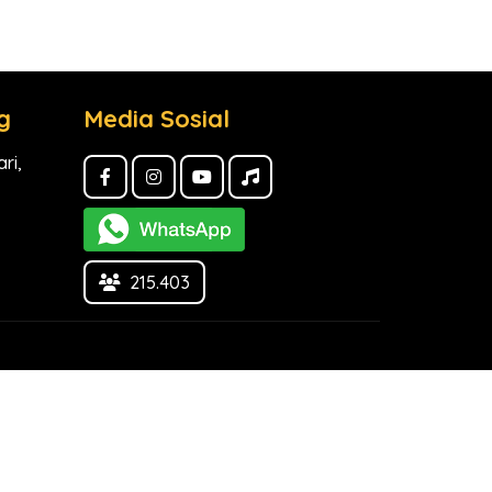
g
Media Sosial
ri,
215.403