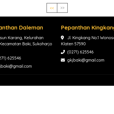
<<
>>
anthan Daleman
Pepanthan Kingkan
sun Karang, Kelurahan
Jl. Kingkang No.1 Wonosa
, Kecamatan Baki, Sukoharjo
Klaten 57590
(0271) 625546
271) 625546
gkjbaki@gmail.com
jbaki@gmail.com