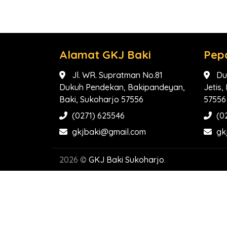
Alamat GKJ Baki
Pep
Jl. WR. Supratman No.81
Du
Dukuh Pendekan, Bakipandeyan,
Jetis
Baki, Sukoharjo 57556
57556
(0271) 625546
(0
gkjbaki@gmail.com
gk
2026 ©
GKJ Baki Sukoharjo
.