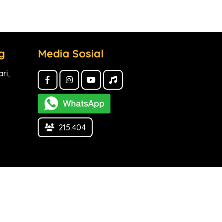
g
Media Sosial
ri,
215.404