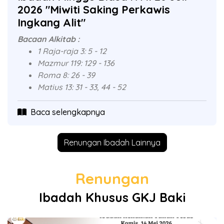
2026 "Miwiti Saking Perkawis
Ingkang Alit"
Bacaan Alkitab :
1 Raja-raja 3: 5 - 12
Mazmur 119: 129 - 136
Roma 8: 26 - 39
Matius 13: 31 - 33, 44 - 52
Baca selengkapnya
Renungan Ibadah Lainnya
Renungan
Ibadah Khusus GKJ Baki