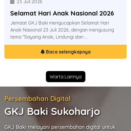
23 Juli 2026
19 Juli 2026
Selamat Hari Anak Nasional 2026
Donor Darah GKJ Baki
Jemaat GKJ Baki mengucapkan Selamat Hari
Ayo donor darah di gedung magdalena GKJ Baki,
Anak Nasional 23 Juli 2026, dengan mengusung
bekerjasama dengan PMI Indonesia. Donorkan
tema "Sayang Anak, Lindungi dan ...
Darah & selamatkan sesama ...
Baca selengkapnya
Baca selengkapnya
Warta Lainnya
Persembahan Digital
GKJ Baki Sukoharjo
GKJ Baki melayani persembahan digital untuk