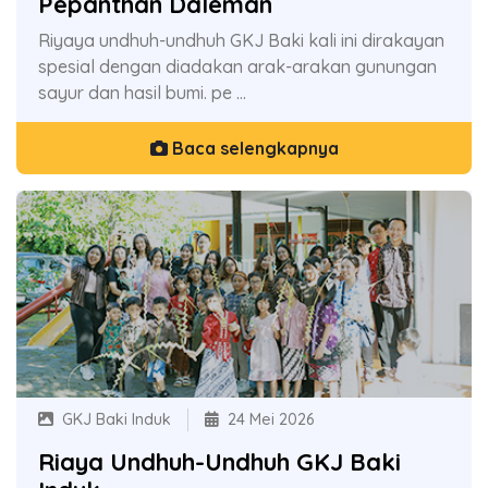
Pepanthan Daleman
Riyaya undhuh-undhuh GKJ Baki kali ini dirakayan
spesial dengan diadakan arak-arakan gunungan
sayur dan hasil bumi. pe ...
Baca selengkapnya
GKJ Baki Induk
24 Mei 2026
Riaya Undhuh-Undhuh GKJ Baki