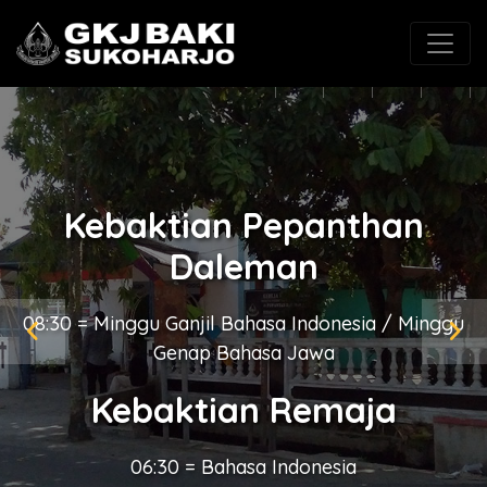
(0271) 625546
gkjbaki@gmail.com
Kebaktian Pepanthan
Kingkang
08:30 = Bahasa Jawa / Minggu terakhir Bahasa
Indonesia