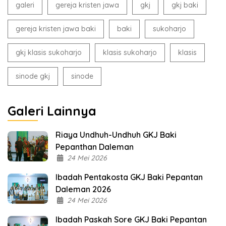
galeri
gereja kristen jawa
gkj
gkj baki
gereja kristen jawa baki
baki
sukoharjo
gkj klasis sukoharjo
klasis sukoharjo
klasis
sinode gkj
sinode
Galeri Lainnya
Riaya Undhuh-Undhuh GKJ Baki
Pepanthan Daleman
24 Mei 2026
Ibadah Pentakosta GKJ Baki Pepantan
Daleman 2026
24 Mei 2026
Ibadah Paskah Sore GKJ Baki Pepantan