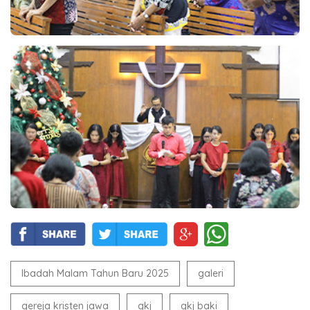
Ibadah Malam Tahun Baru 2025
galeri
gereja kristen jawa
gkj
gkj baki