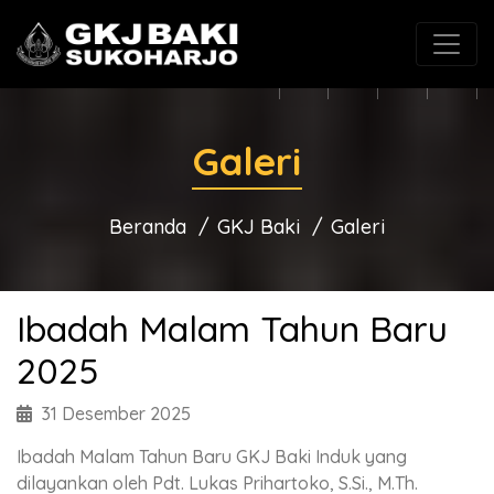
(0271) 625546
gkjbaki@gmail.com
Galeri
Beranda
GKJ Baki
Galeri
Ibadah Malam Tahun Baru
2025
31 Desember 2025
Ibadah Malam Tahun Baru GKJ Baki Induk yang
dilayankan oleh Pdt. Lukas Prihartoko, S.Si., M.Th.