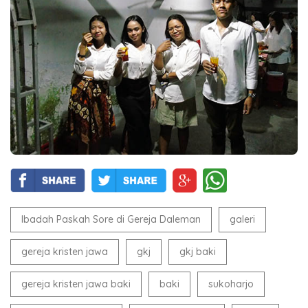
Ibadah Paskah Sore di Gereja Daleman
galeri
gereja kristen jawa
gkj
gkj baki
gereja kristen jawa baki
baki
sukoharjo