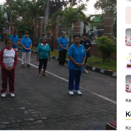
Ke
K
Ko