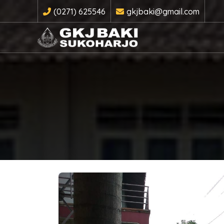
(0271) 625546
gkjbaki@gmail.com