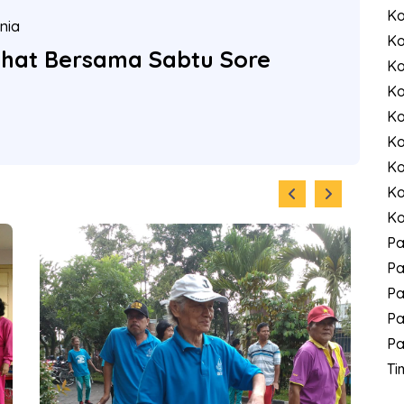
Ko
nia
Ko
hat Bersama Sabtu Sore
Ko
Ko
Ko
Ko
Ko
Ko
Ko
P
Pa
Pa
Pa
Pa
Ti