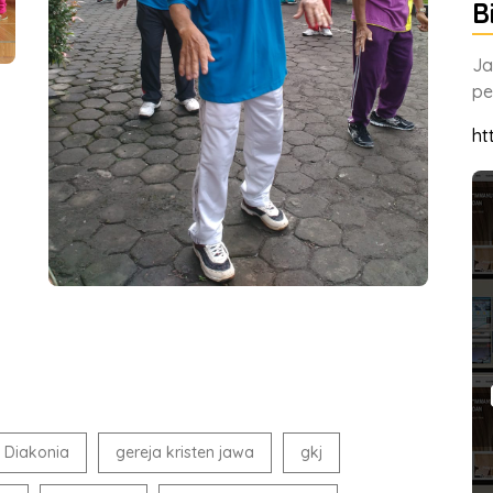
B
Ja
pe
ht
 Diakonia
gereja kristen jawa
gkj