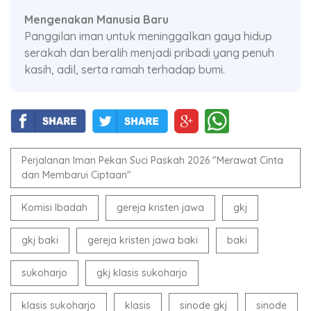
Mengenakan Manusia Baru
Panggilan iman untuk meninggalkan gaya hidup
serakah dan beralih menjadi pribadi yang penuh
kasih, adil, serta ramah terhadap bumi.
Perjalanan Iman Pekan Suci Paskah 2026 "Merawat Cinta
dan Membarui Ciptaan"
Komisi Ibadah
gereja kristen jawa
gkj
gkj baki
gereja kristen jawa baki
baki
sukoharjo
gkj klasis sukoharjo
klasis sukoharjo
klasis
sinode gkj
sinode