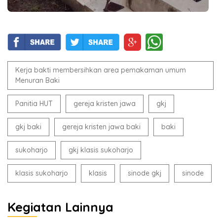
Kerja bakti membersihkan area pemakaman umum
Menuran Baki
Panitia HUT
gereja kristen jawa
gkj
gkj baki
gereja kristen jawa baki
baki
sukoharjo
gkj klasis sukoharjo
klasis sukoharjo
klasis
sinode gkj
sinode
Kegiatan Lainnya