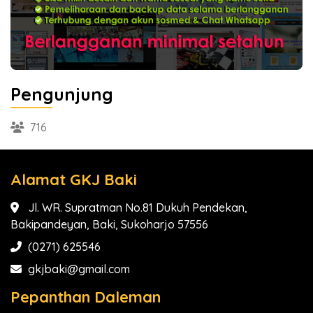
Pengunjung
716
Alamat GKJ Baki
Jl. WR. Supratman No.81 Dukuh Pendekan,
Bakipandeyan, Baki, Sukoharjo 57556
(0271) 625546
gkjbaki@gmail.com
Pepanthan Daleman