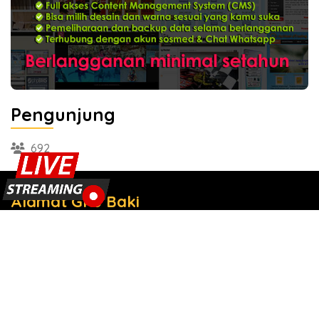
Pengunjung
692
Alamat GKJ Baki
Jl. WR. Supratman No.81 Dukuh Pendekan,
Bakipandeyan, Baki, Sukoharjo 57556
(0271) 625546
gkjbaki@gmail.com