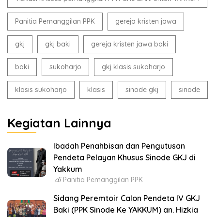
Panitia Pemanggilan PPK
gereja kristen jawa
gkj
gkj baki
gereja kristen jawa baki
baki
sukoharjo
gkj klasis sukoharjo
klasis sukoharjo
klasis
sinode gkj
sinode
Kegiatan Lainnya
Ibadah Penahbisan dan Pengutusan
Pendeta Pelayan Khusus Sinode GKJ di
Yakkum
di
Panitia Pemanggilan PPK
Sidang Peremtoir Calon Pendeta IV GKJ
Baki (PPK Sinode Ke YAKKUM) an. Hizkia