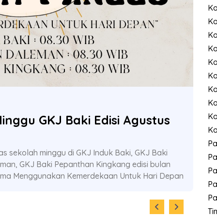
Ko
Ko
Ko
Ko
Ko
Ko
Ko
Ko
Ko
inggu GKJ Baki Edisi Agustus
Ko
P
tas sekolah minggu di GKJ Induk Baki, GKJ Baki
Pa
man, GKJ Baki Pepanthan Kingkang edisi bulan
Pa
ema Menggunakan Kemerdekaan Untuk Hari Depan
Pa
Pa
Ti