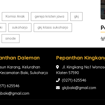
Komisi Anak
gereja kristen jawa
gkj
P
ki
sukoharjo
gkj klasis sukoharjo
sinode
anthan Daleman
Pepanthan Kingkan
sun Karang, Kelurahan
Jl. Kingkang No.1 Wonosa
, Kecamatan Baki, Sukoharjo
Klaten 57590
(0271) 625546
271) 625546
gkjbaki@gmail.com
jbaki@gmail.com