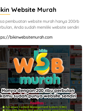
ikin Website Murah
sa pembuatan website murah hanya 200rb
rbulan, Anda sudah memiliki website sendiri
tps://bikinwebsitemurah.com
k sekolah minggu melakukan aktivitas
Adik sekolah
elah mendengarkan firman Tuhan.
setelah mend