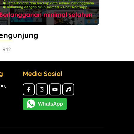
engunjung
942
g
Media Sosial
ri,