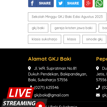
Sekolah Minggu GKJ Baki Edisi Agustus 2023
gkj baki
gereja kristen jawa baki
ba
klasis sukoharjo
klasis
sinode gkj
Alamat GKJ Baki
Pep
Jl. WR. Supratman No.81
Du
Dukuh Pendekan, Bakipandeyan,
Jetis
Baki, Sukoharjo 57556
57556
(0271) 625546
(0
gkjbaki@gmail.com
gk
2026 ©
GKJ Baki Sukoharjo
.