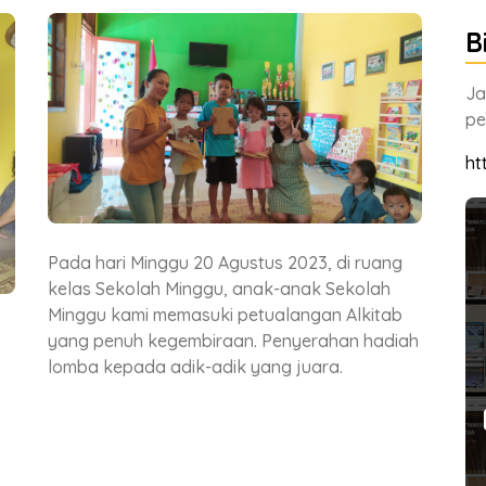
B
Ja
pe
ht
Adik sekolah minggu melakukan aktivitas
Adi
ah
setelah mendengarkan firman Tuhan.
set