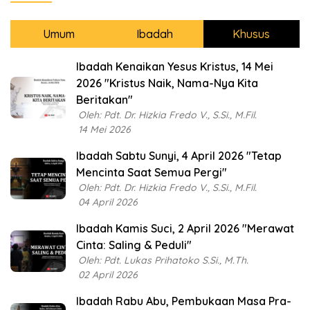
Umum
Ibadah
Khusus
Ibadah Kenaikan Yesus Kristus, 14 Mei
2026 "Kristus Naik, Nama-Nya Kita
Beritakan"
Oleh: Pdt. Dr. Hizkia Fredo V., S.Si., M.Fil.
14 Mei 2026
Ibadah Sabtu Sunyi, 4 April 2026 "Tetap
Mencinta Saat Semua Pergi"
Oleh: Pdt. Dr. Hizkia Fredo V., S.Si., M.Fil.
04 April 2026
Ibadah Kamis Suci, 2 April 2026 "Merawat
Cinta: Saling & Peduli"
Oleh: Pdt. Lukas Prihatoko S.Si., M.Th.
02 April 2026
Ibadah Rabu Abu, Pembukaan Masa Pra-