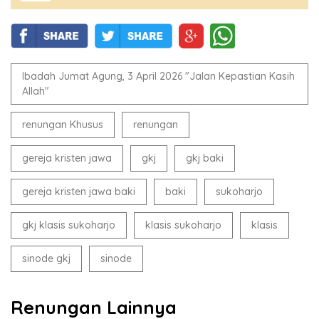
Ibadah Jumat Agung, 3 April 2026 "Jalan Kepastian Kasih
Allah"
renungan Khusus
renungan
gereja kristen jawa
gkj
gkj baki
gereja kristen jawa baki
baki
sukoharjo
gkj klasis sukoharjo
klasis sukoharjo
klasis
sinode gkj
sinode
Renungan Lainnya