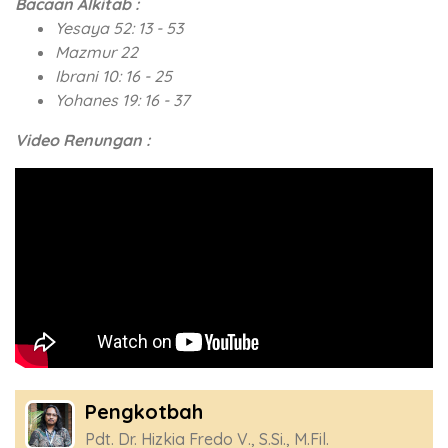
Bacaan Alkitab :
Yesaya 52: 13 - 53
Mazmur 22
Ibrani 10: 16 - 25
Yohanes 19: 16 - 37
Video Renungan :
Pengkotbah
Pdt. Dr. Hizkia Fredo V., S.Si., M.Fil.