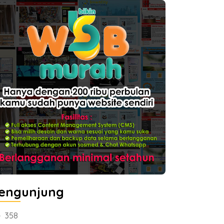
engunjung
358