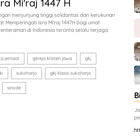
a Mi'raj 1447 H
ngan menjunjung tinggi solidaritas dan kerukunan
Memperingati Isra Mi'raj 1447H bagi umat
teraman di Indonesia tercinta selalu terjaga.
ta jemaat
gereja kristen jawa
gkj
ki
sukoharjo
gkj klasis sukoharjo
sinode
B
Ja
pe
ht