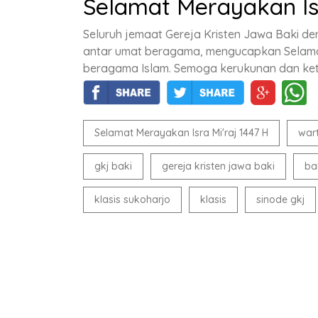
Selamat Merayakan Isr
Seluruh jemaat Gereja Kristen Jawa Baki de
antar umat beragama, mengucapkan Selamat 
beragama Islam. Semoga kerukunan dan keten
Selamat Merayakan Isra Mi'raj 1447 H
war
gkj baki
gereja kristen jawa baki
ba
klasis sukoharjo
klasis
sinode gkj