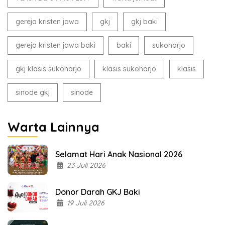
gereja kristen jawa
gkj
gkj baki
gereja kristen jawa baki
baki
sukoharjo
gkj klasis sukoharjo
klasis sukoharjo
klasis
sinode gkj
sinode
Warta Lainnya
Selamat Hari Anak Nasional 2026
23 Juli 2026
Donor Darah GKJ Baki
19 Juli 2026