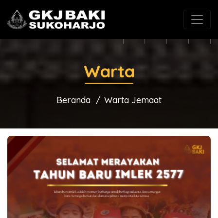
(0271) 625546
gkjbaki@gmail.com
Warta
Beranda
Warta Jemaat