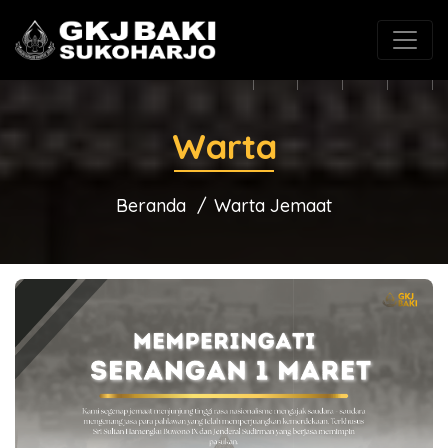
(0271) 625546
gkjbaki@gmail.com
Warta
Beranda
Warta Jemaat