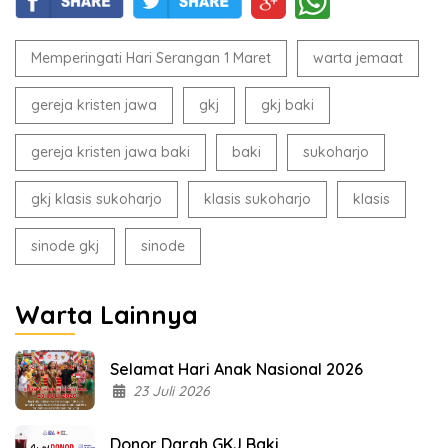
Memperingati Hari Serangan 1 Maret
warta jemaat
gereja kristen jawa
gkj
gkj baki
gereja kristen jawa baki
baki
sukoharjo
gkj klasis sukoharjo
klasis sukoharjo
klasis
sinode gkj
sinode
Warta Lainnya
Selamat Hari Anak Nasional 2026
23 Juli 2026
Donor Darah GKJ Baki