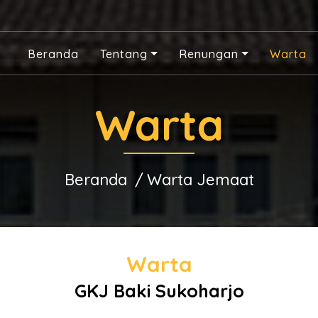
Beranda
Tentang
Renungan
Warta
Warta
Beranda
Warta Jemaat
Warta
GKJ Baki Sukoharjo