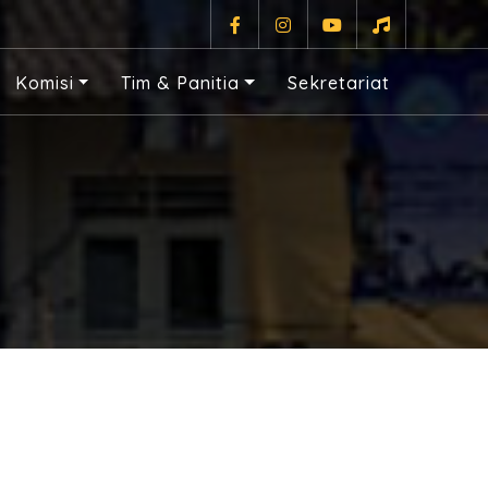
Komisi
Tim & Panitia
Sekretariat