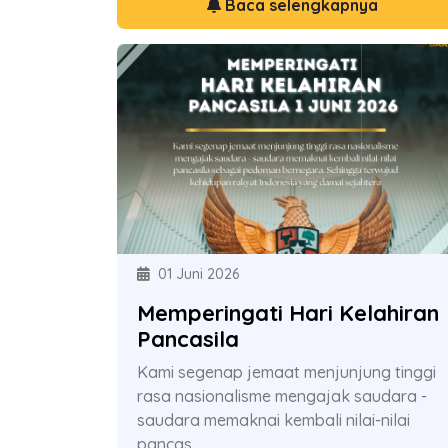
Baca selengkapnya
01 Juni 2026
Memperingati Hari Kelahiran
Pancasila
Kami segenap jemaat menjunjung tinggi
rasa nasionalisme mengajak saudara -
saudara memaknai kembali nilai-nilai
pancas ...