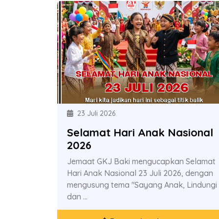
23 Juli 2026
Selamat Hari Anak Nasional
2026
Jemaat GKJ Baki mengucapkan Selamat
Hari Anak Nasional 23 Juli 2026, dengan
mengusung tema "Sayang Anak, Lindungi
dan ...