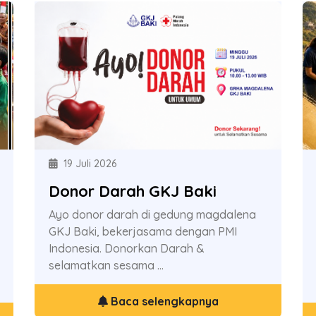
19 Juli 2026
Donor Darah GKJ Baki
Ayo donor darah di gedung magdalena
GKJ Baki, bekerjasama dengan PMI
Indonesia. Donorkan Darah &
selamatkan sesama ...
Baca selengkapnya