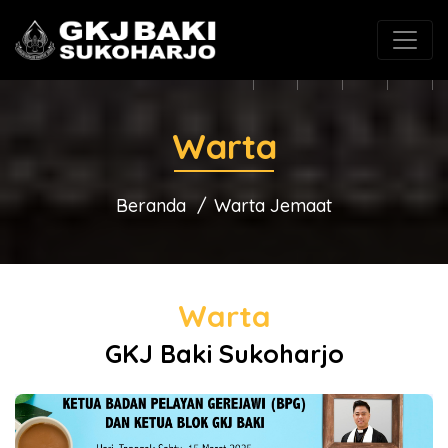
(0271) 625546
gkjbaki@gmail.com
Warta
Beranda
Warta Jemaat
Warta
GKJ Baki Sukoharjo