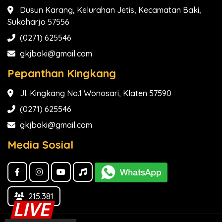
Dusun Karang, Kelurahan Jetis, Kecamatan Baki,
Sukoharjo 57556
(0271) 625546
gkjbaki@gmail.com
Pepanthan Kingkang
Jl. Kingkang No.1 Wonosari, Klaten 57590
(0271) 625546
gkjbaki@gmail.com
Media Sosial
215.381