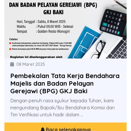
08 Maret 2025
Pembekalan Tata Kerja Bendahara
Majelis dan Badan Pelayan
Gerejawi (BPG) GKJ Baki
Dengan penuh rasa syukur kepada Tuhan, kami
mengundang Bapak/Ibu Bendahara Komisi dan
Tim Verifikasi untuk hadir dalam ...
Baca selengkapnya