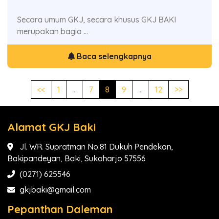
Secara umum GKJ, secara khusus GKJ BAKI
merupakan bagia ...
Baca selengkapnya
<<
1
...
7
8
9
...
12
>>
Alamat GKJ Baki
Jl. WR. Supratman No.81 Dukuh Pendekan,
Bakipandeyan, Baki, Sukoharjo 57556
(0271) 625546
gkjbaki@gmail.com
Pepanthan Daleman