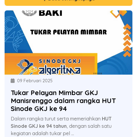
09 Februari 2025
Tukar Pelayan Mimbar GKJ
Manisrenggo dalam rangka HUT
Sinode GKJ ke 94
Dalam rangka turut serta memeriahkan
HUT
Sinode GKJ ke 94 tahun
, dengan salah satu
kegiatan adalah tukar pel ...