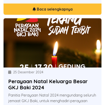
Baca selengkapnya
25 Desember 2024
Perayaan Natal Keluarga Besar
GKJ Baki 2024
Panitia Perayaan Natal 2024 mengundang seluruh
jemaat GKJ Baki, untuk menghadiri perayaan