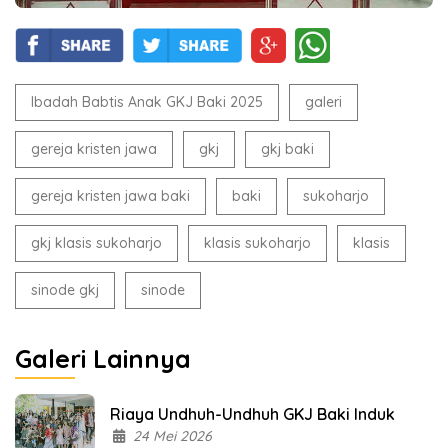
Ibadah Babtis Anak GKJ Baki 2025
galeri
gereja kristen jawa
gkj
gkj baki
gereja kristen jawa baki
baki
sukoharjo
gkj klasis sukoharjo
klasis sukoharjo
klasis
sinode gkj
sinode
Galeri Lainnya
Riaya Undhuh-Undhuh GKJ Baki Induk
24 Mei 2026