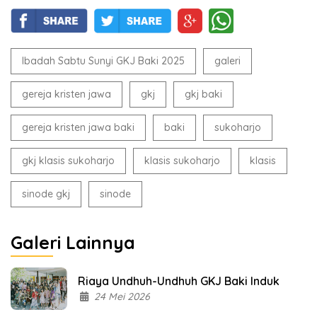
Ibadah Sabtu Sunyi GKJ Baki 2025
galeri
gereja kristen jawa
gkj
gkj baki
gereja kristen jawa baki
baki
sukoharjo
gkj klasis sukoharjo
klasis sukoharjo
klasis
sinode gkj
sinode
Galeri Lainnya
Riaya Undhuh-Undhuh GKJ Baki Induk
24 Mei 2026