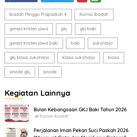
Ibadah Minggu Prapaskah 4
Komisi Ibadah
gereja kristen jawa
gkj
gkj baki
gereja kristen jawa baki
baki
sukoharjo
gkj klasis sukoharjo
klasis sukoharjo
klasis
sinode gkj
sinode
Kegiatan Lainnya
Bulan Kebangsaan GKJ Baki Tahun 2026
di
Komisi Ibadah
Perjalanan Iman Pekan Suci Paskah 2026