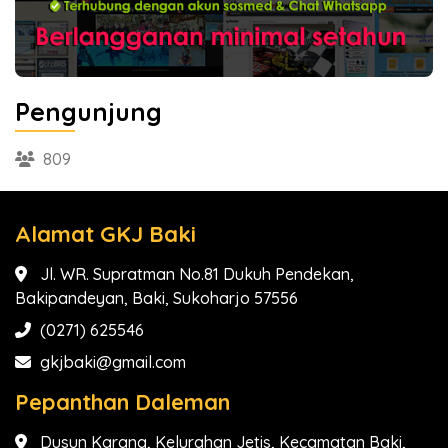
Pengunjung
809
Alamat GKJ Baki
Jl. WR. Supratman No.81 Dukuh Pendekan,
Bakipandeyan, Baki, Sukoharjo 57556
(0271) 625546
gkjbaki@gmail.com
Pepanthan Daleman
Dusun Karang, Kelurahan Jetis, Kecamatan Baki,