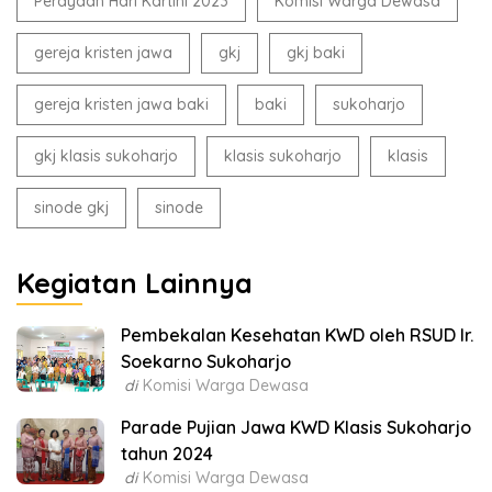
Perayaan Hari Kartini 2023
Komisi Warga Dewasa
gereja kristen jawa
gkj
gkj baki
gereja kristen jawa baki
baki
sukoharjo
gkj klasis sukoharjo
klasis sukoharjo
klasis
sinode gkj
sinode
Kegiatan Lainnya
Pembekalan Kesehatan KWD oleh RSUD Ir.
Soekarno Sukoharjo
di
Komisi Warga Dewasa
Parade Pujian Jawa KWD Klasis Sukoharjo
tahun 2024
di
Komisi Warga Dewasa