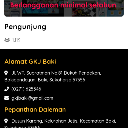
Pengunjung
1.119
Alamat GKJ Baki
Jl. WR. Supratman No.81 Dukuh Pendekan,
Bakipandeyan, Baki, Sukoharjo 57556
(0271) 625546
gkjbaki@gmail.com
Pepanthan Daleman
Dusun Karang, Kelurahan Jetis, Kecamatan Baki,
Sukoharjo 57556