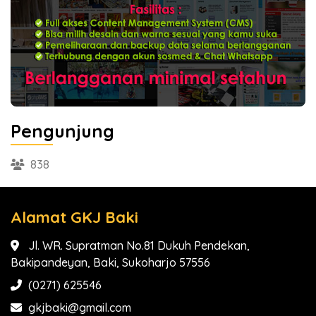
Pengunjung
838
Alamat GKJ Baki
Jl. WR. Supratman No.81 Dukuh Pendekan,
Bakipandeyan, Baki, Sukoharjo 57556
(0271) 625546
gkjbaki@gmail.com