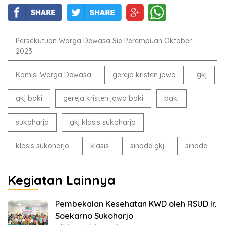
Persekutuan Warga Dewasa Sie Perempuan Oktober
2023
Komisi Warga Dewasa
gereja kristen jawa
gkj
gkj baki
gereja kristen jawa baki
baki
sukoharjo
gkj klasis sukoharjo
klasis sukoharjo
klasis
sinode gkj
sinode
Kegiatan Lainnya
Pembekalan Kesehatan KWD oleh RSUD Ir.
Soekarno Sukoharjo