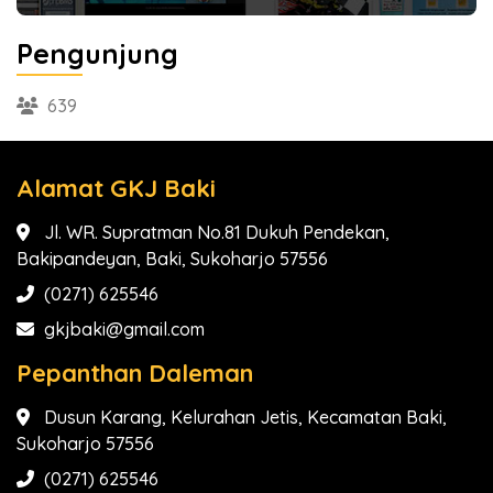
Pengunjung
639
Alamat GKJ Baki
Jl. WR. Supratman No.81 Dukuh Pendekan,
Bakipandeyan, Baki, Sukoharjo 57556
(0271) 625546
gkjbaki@gmail.com
Pepanthan Daleman
Dusun Karang, Kelurahan Jetis, Kecamatan Baki,
Sukoharjo 57556
(0271) 625546