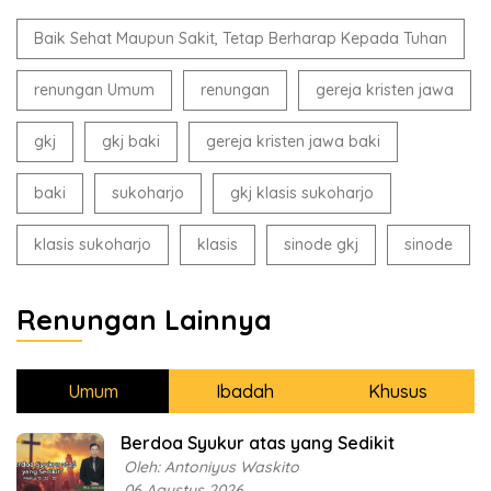
Baik Sehat Maupun Sakit, Tetap Berharap Kepada Tuhan
renungan Umum
renungan
gereja kristen jawa
gkj
gkj baki
gereja kristen jawa baki
baki
sukoharjo
gkj klasis sukoharjo
klasis sukoharjo
klasis
sinode gkj
sinode
Renungan Lainnya
Umum
Ibadah
Khusus
Berdoa Syukur atas yang Sedikit
Oleh: Antoniyus Waskito
06 Agustus 2026