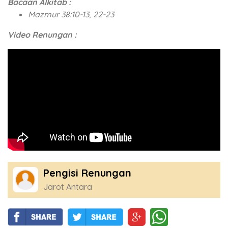
Bacaan Alkitab :
Mazmur 38:10-13, 22-23
Video Renungan :
Pengisi Renungan
Jarot Antara