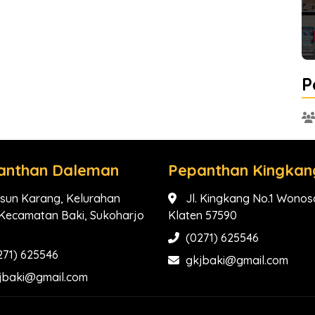
P
anthan Daleman
Pepanthan Kingkan
sun Karang, Kelurahan
Jl. Kingkang No.1 Wonosa
, Kecamatan Baki, Sukoharjo
Klaten 57590
(0271) 625546
271) 625546
gkjbaki@gmail.com
jbaki@gmail.com