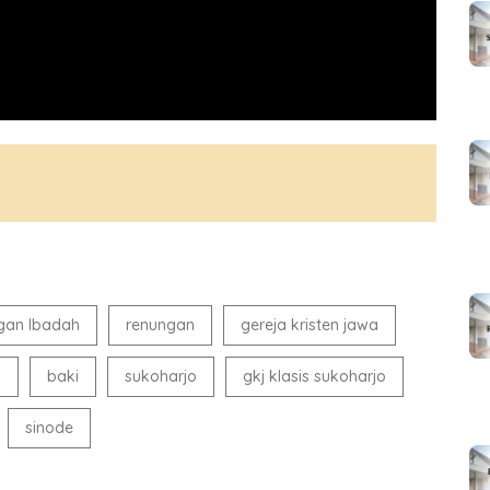
gan Ibadah
renungan
gereja kristen jawa
i
baki
sukoharjo
gkj klasis sukoharjo
sinode