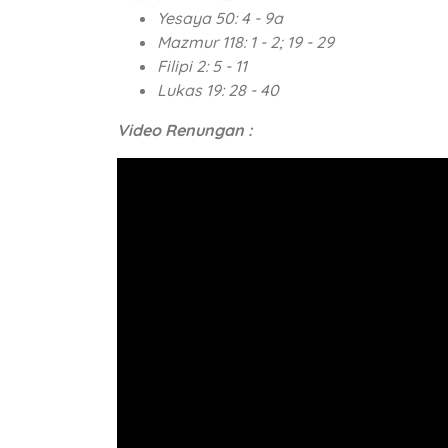
Yesaya 50: 4 - 9a
Mazmur 118: 1 - 2; 19 - 29
Filipi 2: 5 - 11
Lukas 19: 28 - 40
Video Renungan :