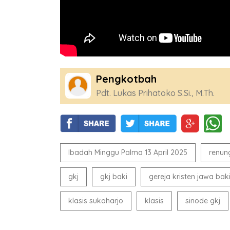
Pengkotbah
Pdt. Lukas Prihatoko S.Si., M.Th.
Ibadah Minggu Palma 13 April 2025
renun
gkj
gkj baki
gereja kristen jawa bak
klasis sukoharjo
klasis
sinode gkj