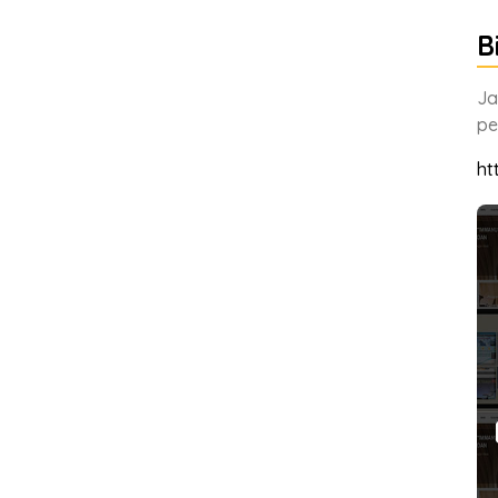
B
Ja
pe
ht