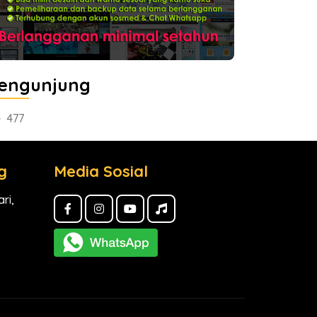
engunjung
477
g
Media Sosial
ri,