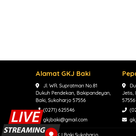
Alamat GKJ Baki
Pep
Jl. WR. Supratman No.81
Du
Dukuh Pendekan, Bakipandeyan,
Jetis
Baki, Sukoharjo 57556
57556
(0271) 625546
(0
gkjbaki@gmail.com
gk
2026 ©
GKJ Baki Sukoharjo
.