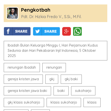
Pengkotbah
Pdt. Dr. Hizkia Fredo V., S.Si., M.Fil.
Ibadah Bulan Keluarga Minggu I, Hari Perjamuan Kudus
Sedunia dan Hari Pekabaran Injil Indonesia, 5 Oktober
2025
renungan Ibadah
renungan
gereja kristen jawa
gkj
gkj baki
gereja kristen jawa baki
baki
sukoharjo
gkj klasis sukoharjo
klasis sukoharjo
klasis