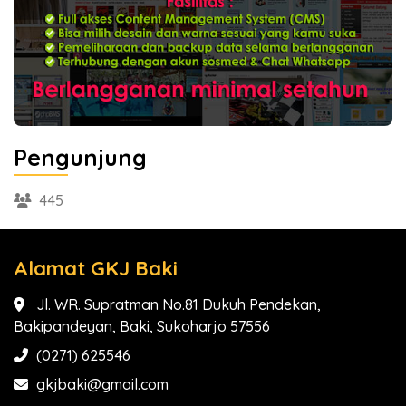
Pengunjung
445
Alamat GKJ Baki
Jl. WR. Supratman No.81 Dukuh Pendekan,
Bakipandeyan, Baki, Sukoharjo 57556
(0271) 625546
gkjbaki@gmail.com