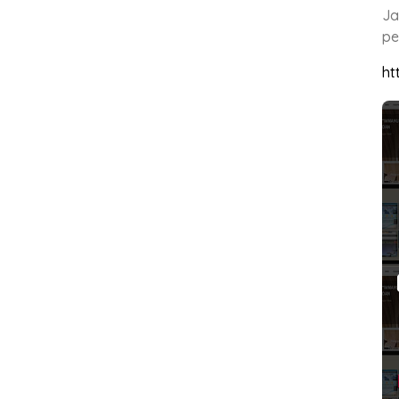
Ja
pe
ht