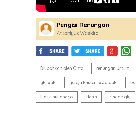
Pengisi Renungan
Antoniyus Waskito
Diubahkan oleh Cinta
renungan Umum
gkj baki
gereja kristen jawa baki
ba
klasis sukoharjo
klasis
sinode gkj