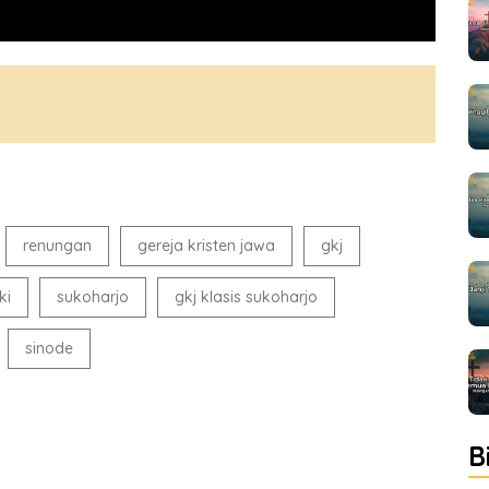
renungan
gereja kristen jawa
gkj
ki
sukoharjo
gkj klasis sukoharjo
sinode
B