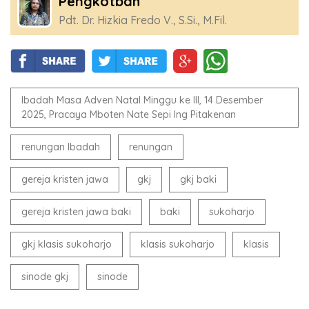
Pengkotbah
Pdt. Dr. Hizkia Fredo V., S.Si., M.Fil.
Ibadah Masa Adven Natal Minggu ke III, 14 Desember
2025, Pracaya Mboten Nate Sepi Ing Pitakenan
renungan Ibadah
renungan
gereja kristen jawa
gkj
gkj baki
gereja kristen jawa baki
baki
sukoharjo
gkj klasis sukoharjo
klasis sukoharjo
klasis
sinode gkj
sinode