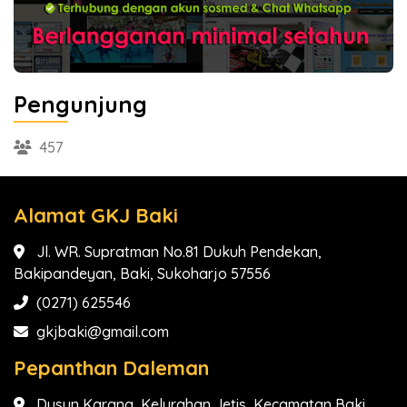
Pengunjung
457
Alamat GKJ Baki
Jl. WR. Supratman No.81 Dukuh Pendekan,
Bakipandeyan, Baki, Sukoharjo 57556
(0271) 625546
gkjbaki@gmail.com
Pepanthan Daleman
Dusun Karang, Kelurahan Jetis, Kecamatan Baki,