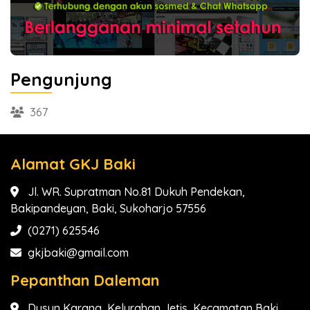
Pengunjung
367
Alamat GKJ Baki
Jl. WR. Supratman No.81 Dukuh Pendekan,
Bakipandeyan, Baki, Sukoharjo 57556
(0271) 625546
gkjbaki@gmail.com
Pepanthan Daleman
Dusun Karang, Kelurahan Jetis, Kecamatan Baki,