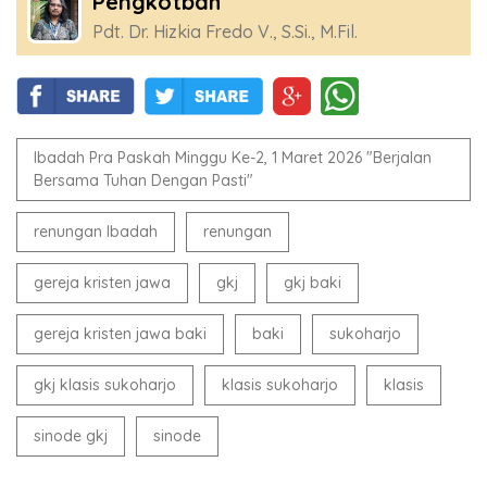
Pengkotbah
Pdt. Dr. Hizkia Fredo V., S.Si., M.Fil.
Ibadah Pra Paskah Minggu Ke-2, 1 Maret 2026 "Berjalan
Bersama Tuhan Dengan Pasti"
renungan Ibadah
renungan
gereja kristen jawa
gkj
gkj baki
gereja kristen jawa baki
baki
sukoharjo
gkj klasis sukoharjo
klasis sukoharjo
klasis
sinode gkj
sinode