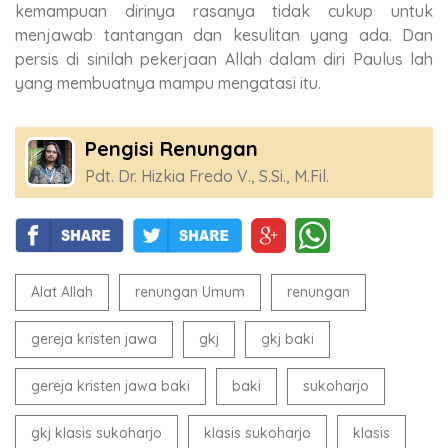
kemampuan dirinya rasanya tidak cukup untuk
menjawab tantangan dan kesulitan yang ada. Dan
persis di sinilah pekerjaan Allah dalam diri Paulus lah
yang membuatnya mampu mengatasi itu.
Pengisi Renungan
Pdt. Dr. Hizkia Fredo V., S.Si., M.Fil.
Alat Allah
renungan Umum
renungan
gereja kristen jawa
gkj
gkj baki
gereja kristen jawa baki
baki
sukoharjo
gkj klasis sukoharjo
klasis sukoharjo
klasis