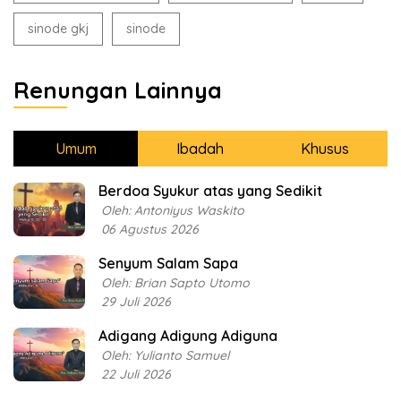
sinode gkj
sinode
Renungan Lainnya
Umum
Ibadah
Khusus
Berdoa Syukur atas yang Sedikit
Oleh: Antoniyus Waskito
06 Agustus 2026
Senyum Salam Sapa
Oleh: Brian Sapto Utomo
29 Juli 2026
Adigang Adigung Adiguna
Oleh: Yulianto Samuel
22 Juli 2026